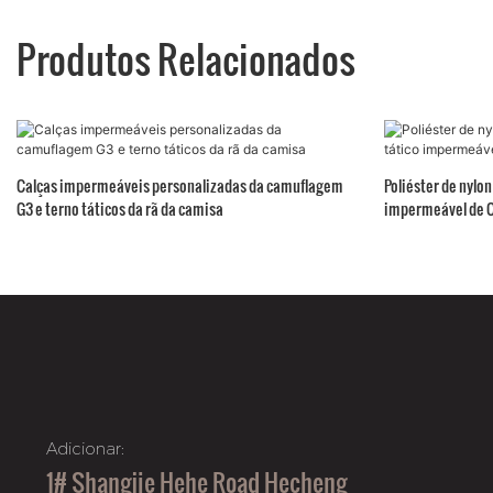
Produtos Relacionados
Calças impermeáveis ​​personalizadas da camuflagem
Poliéster de nylo
G3 e terno táticos da rã da camisa
impermeável de 
Adicionar:
1# Shangjie Hehe Road Hecheng