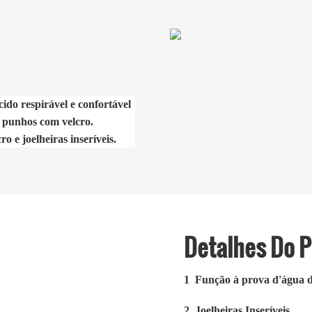
ido respirável e confortável
e punhos com velcro.
 e joelheiras inseríveis.
Detalhes Do 
1
Função à prova d'água d
2.
Joelheiras Inseríveis