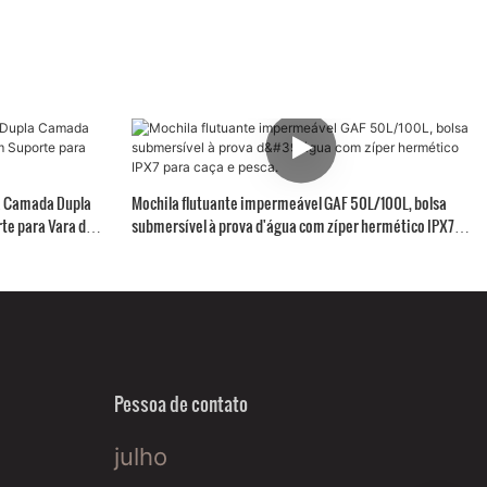
a Camada Dupla
Mochila flutuante impermeável GAF 50L/100L, bolsa
te para Vara de
submersível à prova d'água com zíper hermético IPX7
para caça e pesca.
Pessoa de contato
julho