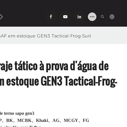
Contato Conosco
 GAF em estoque GEN3 Tactical-Frog-Suit
aje tático à prova d'água de
m estoque GEN3 Tactical-Frog-
e terno sapo gen3
YP、BK、MCBK、Khaki、AG、MCGY、FG