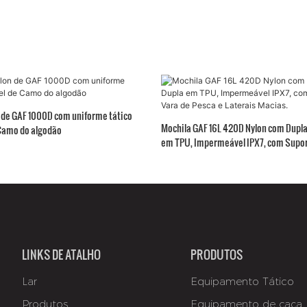
n de GAF 1000D com uniforme tático
Mochila GAF 16L 420D Nylon com Dupl
Camo do algodão
em TPU, Impermeável IPX7, com Supor
Pesca e Laterais Macias.
LINKS DE ATALHO
PRODUTOS
Lar
Equipamento Tático
Produtos
Equipamento de caça