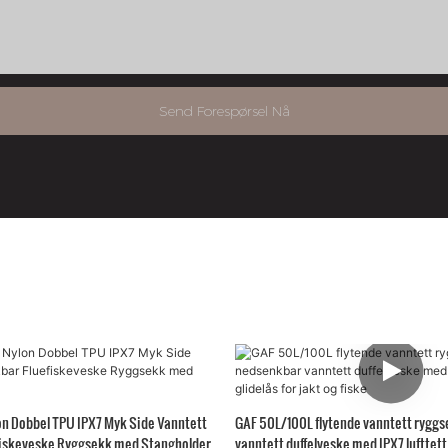
Send Forespørsel Nå
on Dobbel TPU IPX7 Myk Side Vanntett
GAF 50L/100L flytende vanntett rygg
fiskeveske Ryggsekk med Stangholder
vanntett duffelveske med IPX7 lufttett 