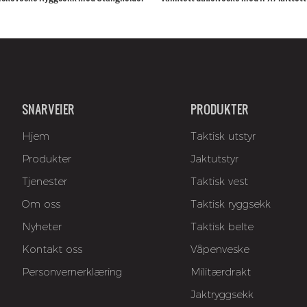
og fiske
SNARVEIER
PRODUKTER
Hjem
Taktisk utstyr
Produkter
Jaktutstyr
Tjenester
Taktisk vest
Om oss
Taktisk ryggsekk
Nyheter
Taktisk belte
Kontakt oss
Våpenveske
Personvernerklæring
Militærdrakt
Jaktryggsekk