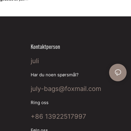
Kontaktperson
juli
Har du noen spørsmål?
july-bags@foxmail.com
Ring oss
+86 13922517997
Følg oss