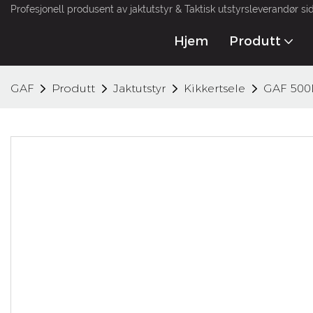
Profesjonell produsent av jaktutstyr & Taktisk utstyrsleverandør si
Hjem
Produtt
GAF
Produtt
Jaktutstyr
Kikkertsele
GAF 500D