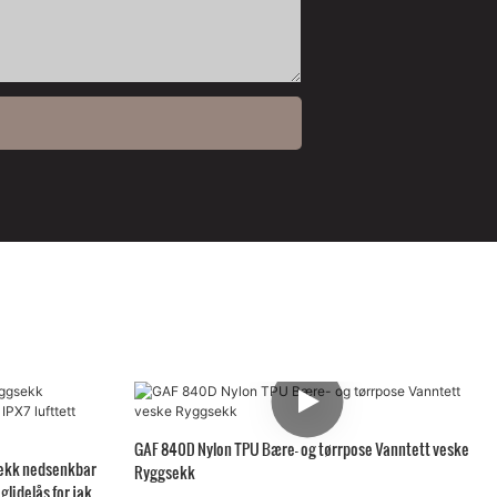
GAF 840D Nylon TPU Bære- og tørrpose Vanntett veske
sekk nedsenkbar
Ryggsekk
glidelås for jakt