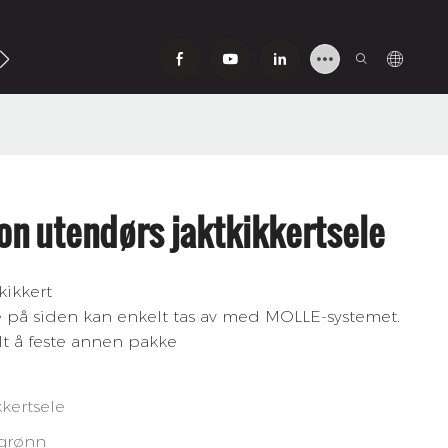
v
n utendørs jaktkikkertsele
kikkert
ne på siden kan enkelt tas av med MOLLE-systemet.
elt å feste annen pakke
kertsele
/grønn