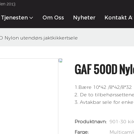
den 2013
Tjenesten
Om Oss
Nyheter
Kontakt A
 Nylon utendørs jaktkikkertsele
GAF 500D Nylo
1.Bære 10*42 /8*42/8*32 
2. De to tilbehørssette
3. Avtakbar sele for enk
Produktnavn:
901-30 kik
Farge:
Multicam