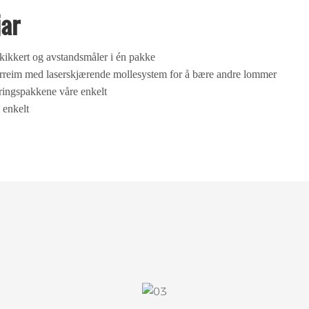
jar
ikkert og avstandsmåler i én pakke
erreim med laserskjærende mollesystem for å bære andre lommer
ringspakkene våre enkelt
 enkelt