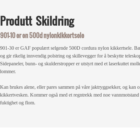
Produtt
Skildring
901-10 er en 500d nylonkikkertsele
901-30 er GAF populært selgende 500D cordura nylon kikkertsele. Bær
og gir rikelig innvendig polstring og
skillevegger for å beskytte telesko
Sidepaneler, bunn- og skulderstropper er utstyrt med et laserkuttet moll
lommer.
Kan brukes alene, eller pares sammen på våre jaktryggsekker, og kan 
kikkertvesken. Kommer også med et regntrekk med noe vannmotstand f
fuktighet og flom.