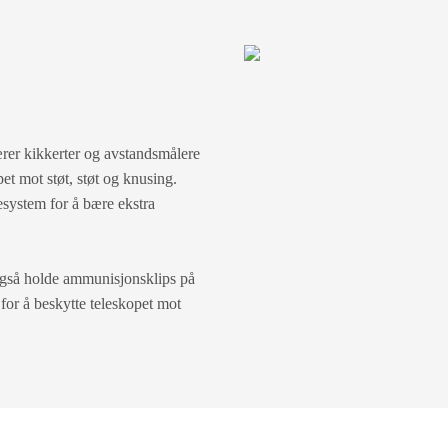
er kikkerter og avstandsmålere
pet mot støt, støt og knusing.
esystem for å bære ekstra
også holde ammunisjonsklips på
or å beskytte teleskopet mot