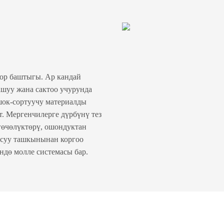
оор баштыгы. Ар кандай
ашуу жана сактоо учурунда
шок-сортуучу материалды
т. Мергенчилерге дүрбүнү тез
гөчөлүктөрү, ошондуктан
 суу ташкынынан коргоо
ндө молле системасы бар.