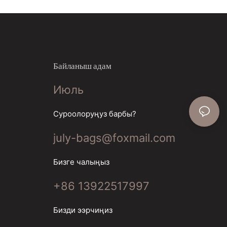
Байланыш адам
Июль
Суроолоруңуз барбы?
july-bags@foxmail.com
Бизге чалыңыз
+86 13922517997
Бизди ээрчиңиз