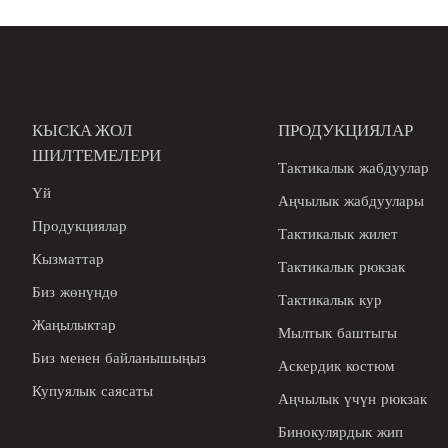
жүрүүчү рюкзак
КЫСКА ЖОЛ
ПРОДУКЦИЯЛАР
ШИЛТЕМЕЛЕРИ
Тактикалык жабдуулар
Үй
Аңчылык жабдуулары
Продукциялар
Тактикалык жилет
Кызматтар
Тактикалык рюкзак
Биз жөнүндө
Тактикалык кур
Жаңылыктар
Мылтык баштыгы
Биз менен байланышыңыз
Аскердик костюм
Купуялык саясаты
Аңчылык үчүн рюкзак
Бинокулярдык жип