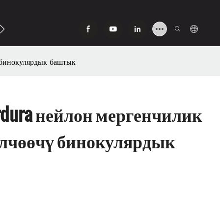
ташуу
бинокулярдык баштык
rdura нейлон мергенчилик
лчөөчү бинокулярдык