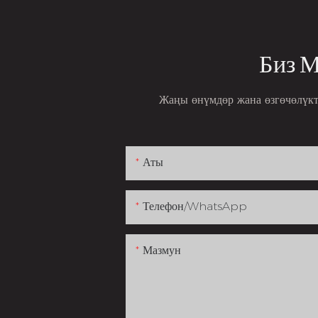
Биз 
Жаңы өнүмдөр жана өзгөчөлүкт
Аты
Телефон/whatsApp
Мазмун