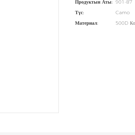
Продуктын Аты:
901-87
Түс:
Camo
Материал:
500D Ко