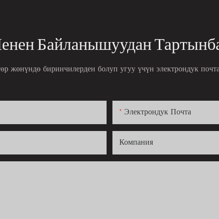
Менен Байланышуудан Тартынб
өр жөнүндө биринчилерден болуп угуу үчүн электрондук почт
Электрондук Почта
Компания