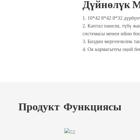
Дүйнөлүк 
1. 10*42 8*42 8*32 дүрбү
2. Каптал панели, түбү ж
системасы менен ийин бо
3. Биздин мергенчилик та
4. Ок кармагычты оңой б
Продукт
Функциясы