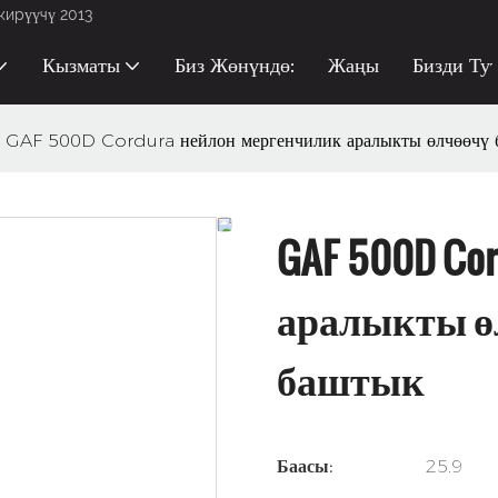
кирүүчү 2013
Кызматы
Биз Жөнүндө:
Жаңы
Бизди Ту
GAF 500D Cordura нейлон мергенчилик аралыкты өлчөөчү 
GAF 500D Co
аралыкты ө
баштык
Баасы:
25.9