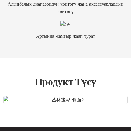
Алынбалык диапазондун чөнтөгү жана аксессуарлардын
чөнтөгү
Артында жамгыр жаап турат
Продукт Түсү