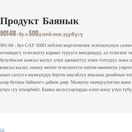
Продукт
Баянык
901-68 - бул 500д нейлон дүрбүсү
901-68 - бул GAF 500D нейлон мергенчилик телескопунун салм
өлчөмдөгү телескопту кармап турууга жөндөмдүү, ал телескоп т
бузулбасын камсыз кылуу үчүн адекваттуу ички толтуруу жана 
камсыз кылат, ошону менен телескоптун иштөө мөөнөтүн узарта
алып салууга мүмкүндүк берген ыңгайлуу ачылыш дизайнын өз
алар бутаны байкоого дайым даяр. Мазмуну нымдуулуктан жана
үчүн суу өткөрбөйт. Башка аксессуарларды илип коюу үчүн түбү