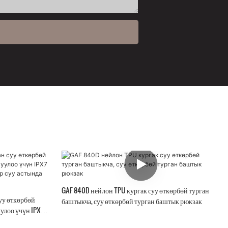
GAF 840D нейлон TPU кургак суу өткөрбөй турган
уу өткөрбөй
баштыкча, суу өткөрбөй турган баштык рюкзак
улоо үчүн IPX7
 суу астында