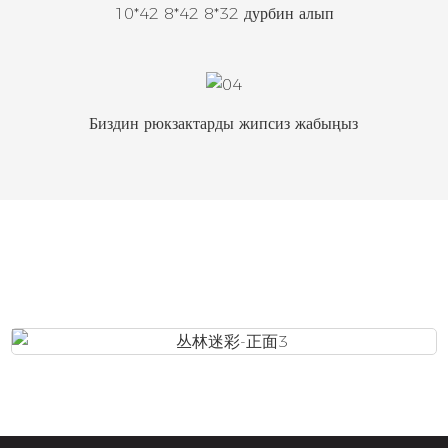
10*42 8*42 8*32 дурбин алып
Биздин рюкзактарды жипсиз жабыңыз