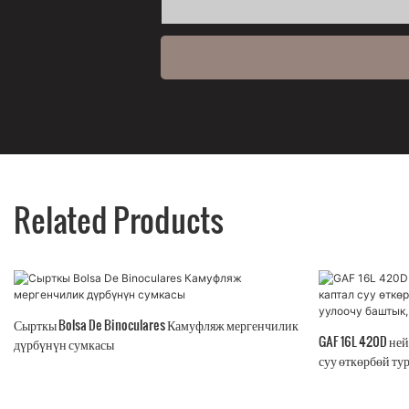
Related Products
Сырткы Bolsa De Binoculares Камуфляж мергенчилик
GAF 16L 420D не
дүрбүнүн сумкасы
суу өткөрбөй ту
баштык, таякча 