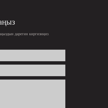
аңыз
аңыздын дарегин киргизиңиз.