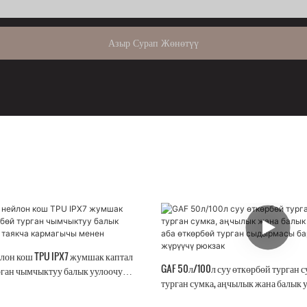
Азыр Сурап Жөнөтүү
йлон кош TPU IPX7 жумшак каптал
GAF 50л/100л суу өткөрбөй турган с
рган чымчыктуу балык уулоочу
турган сумка, аңчылык жана балык у
кармагычы менен
аба өткөрбөй турган сыдырмасы бар