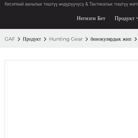
Кесипкөй аңчылык тиштүү өндүрүүчүсү & Тактикалык тиштүү жет
Негизги Бет
Продукт
GAF
Продукт
Hunting Gear
бинокулярдык жип