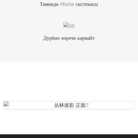
Төмөндө Molle системасы
Дурбин өзүнчө кармайт