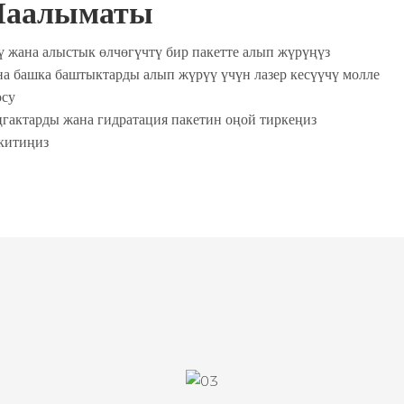
Маалыматы
нү жана алыстык өлчөгүчтү бир пакетте алып жүрүңүз
ана башка баштыктарды алып жүрүү үчүн лазер кесүүчү молле
осу
ңгактарды жана гидратация пакетин оңой тиркеңиз
екитиңиз