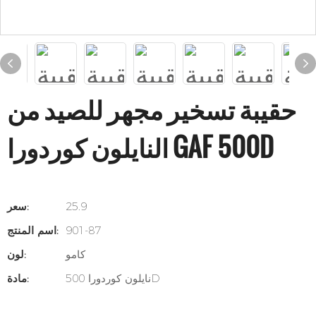
حقيبة تسخير مجهر للصيد من
النايلون كوردورا GAF 500D
25.9
سعر:
901-87
اسم المنتج:
كامو
لون:
نايلون كوردورا 500D
مادة: