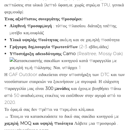
εκπτώσεις στα υλικά (λεπτό ύφασμα, χωρίς στρώμα TPU, γενικά
φερμουάρ).
Ένας αξιόπιστος συνεργάτης προσφέρει:
Αληθινή προσαρμογή
: τύπος πλαισίου, διάταξη τσέπης,
μοτίβο καμουφλάζ
Υλικά υψηλής ποιότητας
ακόμη και σε χαμηλή ποσότητα
Γρήγορη δημιουργία πρωτοτύπων
(2–3 εβδομάδες)
Υποστήριξη αδειοδότησης Camo
(Realtree, Mossy Oak)
Η GAF Outdoor ειδικεύεται στην υποστήριξη των DTC και των
νεοσύστατων εταιρειών να ξεκινήσουν με σιγουριά. Η ελάχιστη
παραγγελία μας είναι
300 μονάδες
και έχουμε βοηθήσει πάνω
από 50 αναδυόμενες ετικέτες να εισέλθουν στην αγορά από το
2020.
Το όραμά σας δεν πρέπει να περιμένει κλίμακα.
→ Έτοιμο να κατασκευάσετε το δικό σας σακίδιο κυνηγιού με
χαμηλή MOQ και υψηλή ποιότητα
Λάβετε μια προσφορά
.