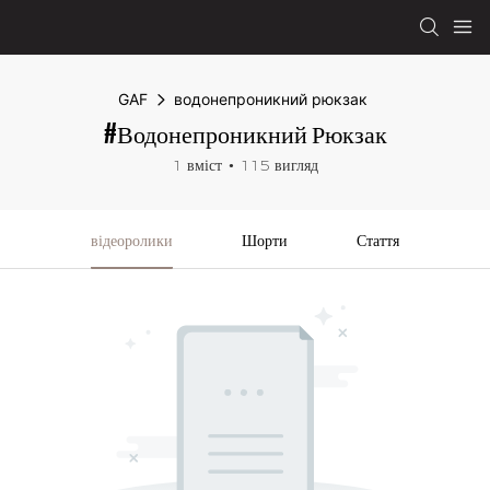
GAF
водонепроникний рюкзак
#водонепроникний Рюкзак
1 вміст
115 вигляд
відеоролики
Шорти
Стаття