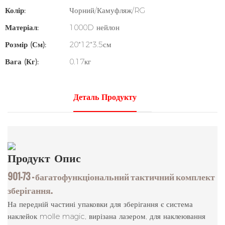
Колір:
Чорний/Камуфляж/RG
Матеріал:
1000D нейлон
Розмір (см):
20*12*3.5см
Вага (кг):
0.17кг
Деталь Продукту
Продукт
Опис
901-73 — багатофункціональний тактичний комплект
зберігання.
На передній частині упаковки для зберігання є система
наклейок molle magic, вирізана лазером, для наклеювання