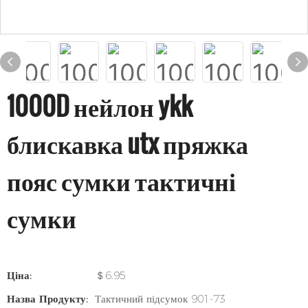
1000D нейлон ykk
блискавка utx пряжка
пояс сумки тактичні
сумки
Ціна:
＄6.95
Назва Продукту:
Тактичний підсумок 901-73