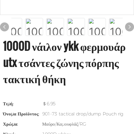
1000D νάιλον ykk φερμουάρ
utx τσάντες ζώνης πόρπης
τακτική θήκη
Τιμή:
＄6.95
Όνομα Προϊόντος:
901-73 tactical drop/dump Pouch rig
Χρώμα:
Μαύρο/Καμουφλάζ/RG