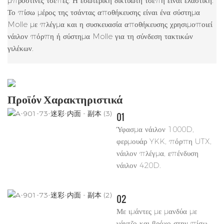
μπροστινές τσέπες. Η εσωτερική δικτυωτή τσέπη είναι ελαστική.
Το πίσω μέρος της τσάντας αποθήκευσης είναι ένα σύστημα
Molle με πλέγμα και η συσκευασία αποθήκευσης χρησιμοποιεί
νάιλον πόρπη ή σύστημα Molle για τη σύνδεση τακτικών
γιλέκων.
Προϊόν
Χαρακτηριστικά
01
Ύφασμα νάιλον 1000D,
φερμουάρ YKK, πόρπη UTX,
νάιλον πλέγμα, επένδυση
νάιλον 420D.
02
Με ιμάντες με μανδύα με
γάντζο και βρόχο στην πίσω