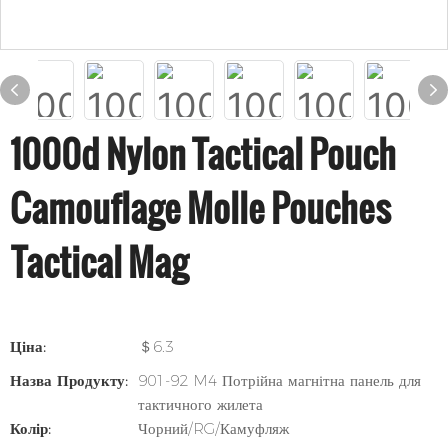
1000d Nylon Tactical Pouch
Camouflage Molle Pouches
Tactical Mag
Ціна:
＄6.3
Назва Продукту:
901-92 M4 Потрійна магнітна панель для
тактичного жилета
Колір:
Чорний/RG/Камуфляж