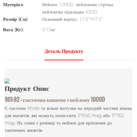
Матеріал:
Нейлон 1000D, нейлонова стрічка,
нейлонова підкладка 420D
Розмір (см):
Основний корпус: L10"*H7.3"
Вага (кг):
0.15кг
Деталь Продукту
Продукт
Опис
901-92 - тактична кишеня з нейлону 1000D
Є системи Molle та вільні мотузки на передній частині мішка
для магнітів, які можуть помістити 3*556 mag або 3*762
mag. На спині є ремінці та нейлон для кріплення до
тактичних жилетів.