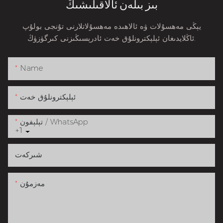
بىز بىلەن ئالاقىلىشىڭ
يېڭى مەھسۇلات ۋە ئالاھىدە مەھسۇلاتلارنى تۇنجى بولۇپ
ئاڭلايدىغان ئېلېكترونلۇق خەت ئادرېسىڭىزنى كىرگۈزۈڭ.
Name
ئېلېكترونلۇق خەت
تېلېفون / WhatsApp
+1
شىركەت
مەزمۇن