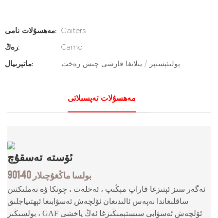
Gaiters
مەھسۇلات نامى:
Camo
رەڭ:
پولىئېستېر / يىلانغا قارشى چىش رەخت
ماتېرىيال:
مەھسۇلات تەپسىلاتى
ئۆستە
تەسقۇچ
901-40 بولسا ماڭغۇچىلار
ئەگەر سىز ئېتىزغا قاراپ مېڭىپ ، ئەخلەت ، چوتكا ۋە نەملىكتىن
ساقلىغاندا نەپەس ئالىدىغان ئۆلچەش ئەسۋابىغا ئېھتىياجلىق
بولسىڭىز ، GAF ئۆلچەش ئەسۋابى سىستېمىڭىزغا ئەڭ ياخشى