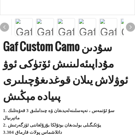
Gaf Custom Camo سۇدىن
مۇداپىئەلىنىش ئۆتۈكى ئوۋ
ئوۋلاش يىلان قوغدىغۇچىلىرى
پىيادە مېڭىش
1. سۇ ئۆتمەس ، نەپەسلىنەلەيدىغان ۋە چىداملىق 3 قەۋەتلىك
ماتېرىيال
2. يۆتكىگىلى بولىدىغان بوتۇلكا بۇزۇلغاننى ئۆزگەرتىش
3.304 داتلاشماس پولات قارماق