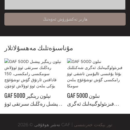
ھازىر تەكشۈرۈش ئەۋەتىڭ
مۇناسىۋەتلىك مەھسۇلاتلار
GAF 500D نىلون
GAF 500D نېلون رېنگېر
فىزىئولوگىيەلىك ئەگرى
يېشىل رەڭلىك سىرتقى ئوۋ
شەكىللىك بۇغا بۇغىسى
ئوۋلاش سومكىسى
ئاليۇمىن تاشقى ئوۋ
رامكىسى، 150 قاداقتىن
تور بېكەت خەرىتىسى
نەشر ھوقۇقى © 2026 GAF |
رامكىسى گۆش توشۇغۇچ
ئارتۇق گۆش توشۇغۇچ يۈكى