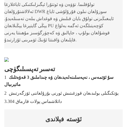
تولۇقلىما. تۆۋەن ۋە ئوتتۇرا ئېگىزلىكتىكى ئاياغلارغا
ئەلالاشتۇرۇلغان DWR سوزۇلغان نىلون قۇرۇلۇشى ئاياغ
ئايىغىڭىزنى تولۇق بايان قىلىش ۋە قوغداش بىلەن تەمىنلەيدۇ.
يېڭى گايتېرغا يېڭىلانغان PU كۈچەيتىلگەن ئەگمە بەلۋاغ
قوشۇلغان بولۇپ ، جاپالىق ۋە كەچۈرگۈسىز مۇھىتتا يەرنى
قاپلىغان ۋاقىتتا ئۇنىڭ ئۆمرىنى ئۇزارتىدۇ.
تەسىر تەپسىلىگۈچى
سۇ ئۆتمەس ، نەپەسلىنەلەيدىغان ۋە چىداملىق 3 قەۋەتلىك
1
ماتېرىيال
يۆتكىگىلى بولىدىغان قوزغىتىش ئورنى بۇزۇلغاننى ئۆزگەرتىش
2
3.304 داتلاشماس پولات قارماق
ئۆستە
فېلاندى