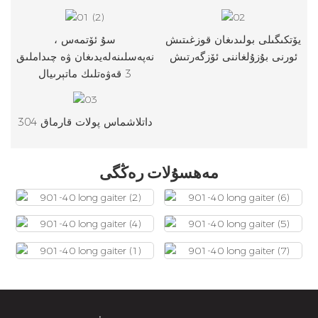
يۆتكىگىلى بولىدىغان قوزغىتىش
سۇ ئۆتمەس ،
ئورنى بۇزۇلغاننى ئۆزگەرتىش
نەپەسلىنەلەيدىغان ۋە چىداملىق
3 قەۋەتلىك ماتېرىيال
304 داتلاشماس پولات قارماق
مەھسۇلات رەڭگى