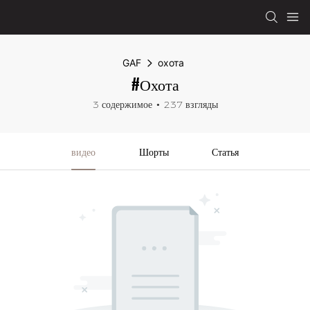
GAF
охота
#охота
3 содержимое
237 взгляды
видео
Шорты
Статья