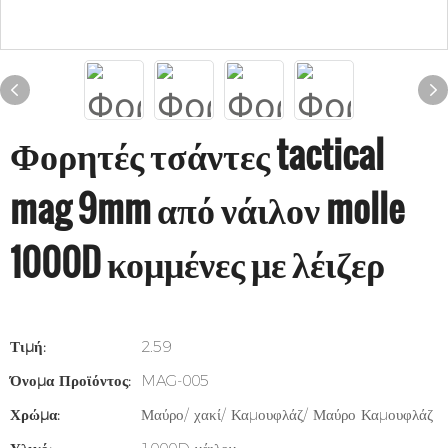
Φορητές τσάντες tactical
mag 9mm από νάιλον molle
1000D κομμένες με λέιζερ
Τιμή:
2.59
Όνομα Προϊόντος:
MAG-005
Χρώμα:
Μαύρο/ χακί/ Καμουφλάζ/ Μαύρο Καμουφλάζ