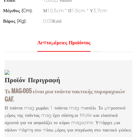
Υλικό:
1000D νάιλον
Μέγεθος (cm):
Μ10,3cm * Π1,5cm * Υ3,7cm
Βάρος (kg):
0.03Κιλά
Λεπτομέρειες Προϊόντος
Προϊόν
Περιγραφή
Το MAG-005 είναι μια τσάντα τακτικής πυρομαχικών
GAF.
Η τσάντα mag χωράει 1 τσάντα mag πιστόλι. Το μπροστινό
μέρος της τσάντας mag έχει σύστημα Molle και ελαστικά
σχοινιά για να ασφαλίζει το κύριο magazine. Υπάρχει μια
νάιλον πόρπη στο πίσω μέρος για στερέωση στο τακτικό γιλέκο.