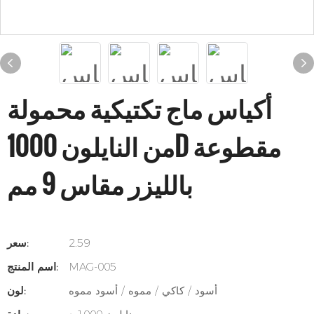
أكياس ماج تكتيكية محمولة
من النايلون 1000D مقطوعة
بالليزر مقاس 9 مم
2.59
سعر:
MAG-005
اسم المنتج:
أسود / كاكي / مموه / أسود مموه
لون: