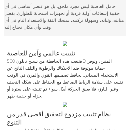
حامل العاصبة ليس مجرد ملحق، بل هو عنصر أساسي في أي
حقيبة إسعافات أولية فردية أو تجهيزات استجابة للطوارئ. بفضل
متانته، وثباته، وسهولة تركيبه، يمنحك الثقة والاستعداد التام في أي
وقت وأي مكان تحتاج إليه.
تثبيت عالمي وآمن للعاصبة
صُنعت هذه الحافظة من نسيج نايلون 500D المتين، وتوفر
حماية موثوقة ضد الاحتكاك والرطوبة والتلف الناتج عن
الاستخدام الميداني. يحافظ تصميمها القوي والمرن في الوقت
نفسه على سلامة الرباط الضاغط مع الحفاظ على شكله النحيف
وغير البارز، فلا يعيق الحركة أبدًا، سواء تم تثبيته على سترة أو
حزام أو حقيبة ظهر.
نظام تثبيت مزدوج لتحقيق أقصى قدر من
التنوع