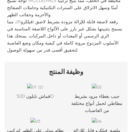
لوحة نسيج MOLLE/PALS مخيطة في الخلف، مما يتيح تركيبًا
آمنًا وسهل الانزلاق على السترات التكتيكية وحاملات الصفائح
والأحزمة وحقائب الظهر.
رقعة لاصقة قابلة للإزالة مزودة بشريط لاصق (فيلكرو®)، مما
يسمح بتثبيتها بشكل غير بارز على الألواح اللاصقة المناسبة في
الزي الرسمي أو المعدات أو داخل المركبات. يمنحك هذا
الأسلوب المزدوج مرونة كاملة في كيفية ومكان وضع العاصبة
لتحقيق أقصى قدر من سهولة الوصول.
وظيفة
المنتج
جيب بغطاء مزود بشريط
قماش نايلون 500D
مطاطي لحمل أنواع مختلفة
من العاصبات
ملصق فيلكرو قابل للإزالة
نظام مولي على الظهر لتركيب