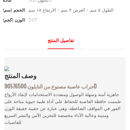
نايلون 500D
مادة:
الطول ٥ سم × العرض ٣ سم × الارتفاع ١٨ سم
الحجم (سم):
0.07
الوزن (كجم):
تفاصيل المنتج
وصف
المنتج
من النايلون 500D
جراب عاصبة مصنوع
901-76
جاهزية آمنة وسهلة الوصول ومتعددة الاستخدامات لإنقاذ الأرواح
صُممت حافظة العاصبة للحفاظ على أداة طبية حيوية متاحة على
الفور في المواقف الضاغطة، وهي عبارة عن حقيبة خفيفة الوزن
ومتينة وعالية الأداء مخصصة للتخزين الآمن والنشر السريع
للعاصبات.