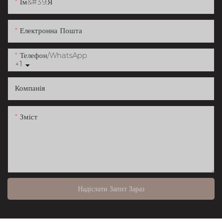
Ім&#39;я
Електронна Пошта
Телефон/WhatsApp
+1
Компанія
Зміст
Надіслати Запит Зараз