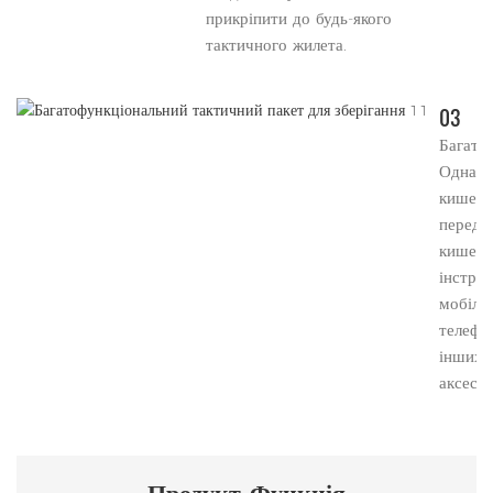
прикріпити до будь-якого
тактичного жилета.
03
Багатоц
Одна о
кишеня
передн
кишеня
інструм
мобіль
телефо
інших
аксесуа
Продукт
Функція