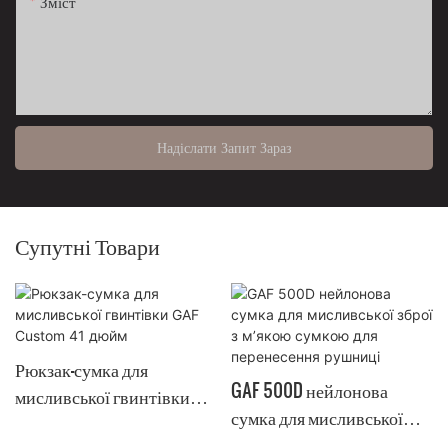
Зміст
Надіслати Запит Зараз
Супутні Товари
Рюкзак-сумка для
GAF 500D нейлонова
мисливської гвинтівки
сумка для мисливської
GAF Custom 41 дюйм
зброї з м’якою сумкою для