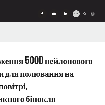
ження 500D нейлонового
я для полювання на
овітрі,
икного бінокля