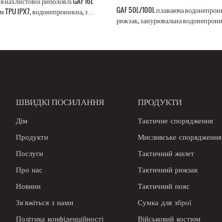
я нахлистової риболовлі GAF 16L
GAF 50L/100L плаваюча водонепрон
м TPU IPX7, водонепроникна, з
рюкзак, занурювальна водонепрони
ми, з тримачем для вудки
сумка з герметичною блискавкою IP
полювання та риболовлі
ШВИДКІ ПОСИЛАННЯ
ПРОДУКТИ
Дім
Тактичне спорядження
Продукти
Мисливське спорядження
Послуги
Тактичний жилет
Про нас
Тактичний рюкзак
Новини
Тактичний пояс
Зв'яжіться з нами
Сумка для зброї
Політика конфіденційності
Військовий костюм