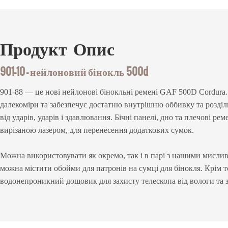
Продукт
Опис
901-10 — нейлоновий бінокль 500d
901-88 — це нові нейлонові бінокльні ремені GAF 500D Cordura.
далекоміри та забезпечує достатню внутрішню оббивку та
розділ
від ударів, ударів і здавлювання. Бічні панелі, дно та плечові ре
вирізаною лазером, для перенесення додаткових сумок.
Можна використовувати як окремо, так і в парі з нашими мисли
можна містити обойми для патронів на сумці для бінокля. Крім т
водонепроникний дощовик для захисту телескопа від вологи та 