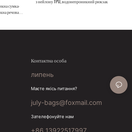
з нейлону TPU, водонепроникний рюкзак
икна сумка-
кна речова
X7 для
Контактна особа
липень
Маєте якісь питання?
july-bags@foxmail.com
Зателефонуйте нам
+86 13922517997