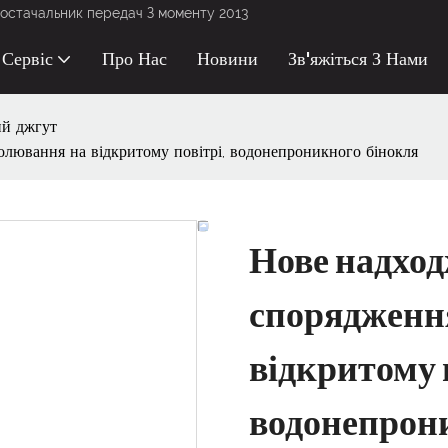
остачальник передач З моменту 2013
Сервіс
Про Нас
Новини
Зв'яжіться З Нами
ий джгут
ювання на відкритому повітрі, водонепроникного бінокля
Нове надход
спорядженн
відкритому п
водонепрон