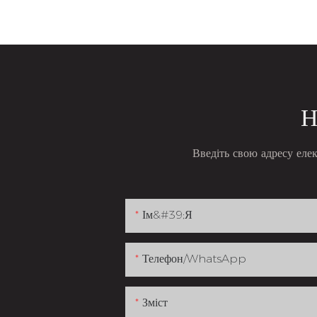
Н
Введіть свою адресу еле
Ім&#39;я
Телефон/WhatsApp
Зміст