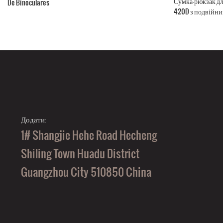
Сумка-рюкзак дл
De Binoculares
420D з подвійни
м'якими сторона
Додати:
1# Shangjie Hehe Road Hecheng
Shiling Town Huadu District
Guangzhou City 510850 China