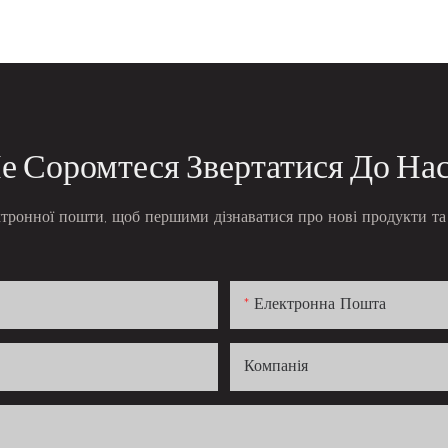
е Соромтеся Звертатися До На
ктронної пошти, щоб першими дізнаватися про нові продукти та 
Електронна Пошта
Компанія