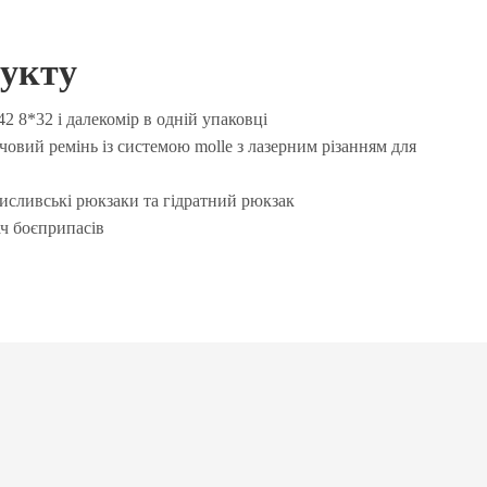
дукту
42 8*32 і далекомір в одній упаковці
ечовий ремінь із системою molle з лазерним різанням для
мисливські рюкзаки та гідратний рюкзак
ач боєприпасів