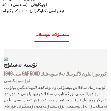
چوڭلۇقى （سىغىمى）: 40L
ئېغىرلىقى (كىلوگىرام) ： 1.1 كىلوگىرام
مەھسۇلات تەپسىلاتى
ئۆستە
تەسقۇچ
1946-يىلى GAF 500D كوردورا نىلون لاگېرىنىڭ ئەلا سۈپەتلىك
ئوۋ سومكىسى
ئۇ يېتەرلىك ساقلاش بوشلۇقى ۋە بۆلەكچە لايىھەلەنگەن بولۇپ ،
ئوۋ قوراللىرىنى تۈرگە ئايرىپ ساقلاش ئېھتىياجىنى قاندۇرىدۇ.
ئەرگونومىيىلىك ئارقا سىستېما راھەت توشۇش تەجرىبىسى بىلەن
تەمىنلەيدۇ ، بەل بېسىمىنى تۆۋەنلىتىدۇ ھەمدە دۈمبىڭىزنى قۇرغاق