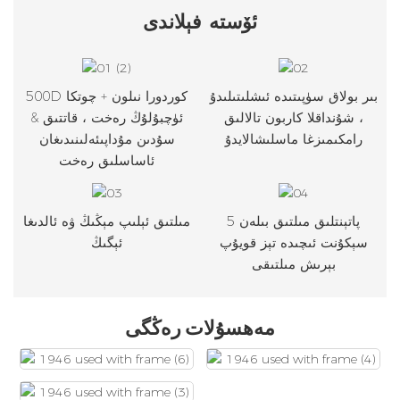
ئۆستە
فېلاندى
بىر بولاق سۈپىتىدە ئىشلىتىلىدۇ
500D كوردورا نىلون + چوتكا
، شۇنداقلا كاربون تالالىق
ئۈچبۇلۇڭ رەخت ، قاتتىق &
رامكىمىزغا ماسلىشالايدۇ
سۇدىن مۇداپىئەلىنىدىغان
ئاساسلىق رەخت
پاتېنتلىق مىلتىق بىلەن 5
مىلتىق ئېلىپ مېڭىڭ ۋە ئالدىغا
سېكۇنت ئىچىدە تېز قويۇپ
ئېگىڭ
بېرىش مىلتىقى
مەھسۇلات رەڭگى