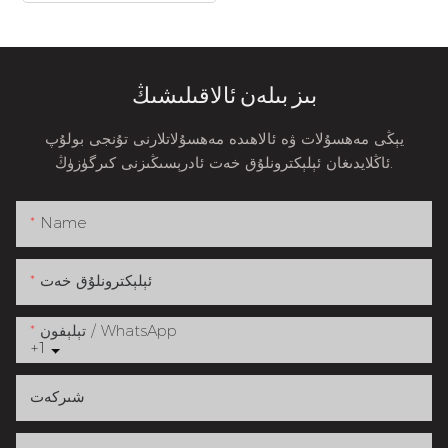
بىز بىلەن ئالاقىلىشىڭ
يېڭى مەھسۇلات ۋە ئالاھىدە مەھسۇلاتلارنى تۇنجى بولۇپ
ئاڭلايدىغان ئېلېكترونلۇق خەت ئادرېسىڭىزنى كىرگۈزۈڭ.
Name
ئېلېكترونلۇق خەت
تېلېفون / WhatsApp
+1
شىركەت