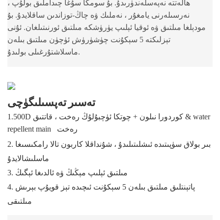
ھالەتتە نەپەسلەندۈرىدۇ. بۇ سومكا سۇغا چىداملىق بولۇپ ،
نەرسىلەرنى يامغۇر ، نەملىك ۋە چاڭ-توزاندىن ساقلايدۇ. بۇ
مودېلغا مىلتىق ۋە ئوقيا ئېلىپ يۈرۈشكە مىلتىق ئورنىتىلغان. ئۇنى
تېزلىكتە 5 سېكۇنت چۈشۈرۈش ئۈچۈن مىلتىق بىلەن
ماسلاشتۇرغىلى بولىدۇ.
تەسىر تەپسىلىگۈچى
1.500D كوردورا نىلون + چوتكا ئۈچبۇلۇڭ رەخت ، قاتتىق & water
رەخت
repellent main
2. بىر بولاق سۈپىتىدە ئىشلىتىلىدۇ ، شۇنداقلا كاربون تالا رامكىسىغا
ماسلىشالايدۇ
3. مىلتىق ئېلىپ مېڭىڭ ۋە ئالدىغا ئېگىڭ
4. پاتېنتلىق مىلتىق بىلەن 5 سېكۇنت ئىچىدە تېز قويۇپ بېرىش
مىلتىقى