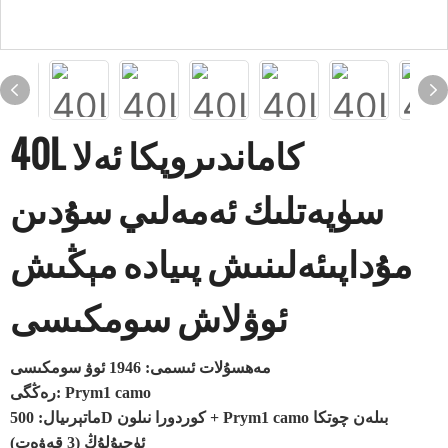
40L كاماندىروپكا ئەلا
سۈپەتلىك ئەمەلىي سۇدىن
مۇداپىئەلىنىش پىيادە مېڭىش
ئوۋلاش سومكىسى
مەھسۇلات ئىسمى: 1946 ئوۋ سومكىسى
رەڭگى: Prym1 camo
ماتېرىيال: 500D كوردورا نىلون + Prym1 camo بىلەن چوتكا
ئۈچبۇلۇڭ (3 قەۋەت)