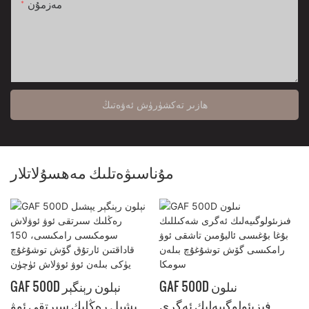
مەزمۇن
ھازىر تەكشۈرۈش ئەۋەتىڭ
مۇناسىۋەتلىك مەھسۇلاتلار
GAF 500D نىلون
GAF 500D نېلون رېنگېر
فىزىئولوگىيەلىك ئەگرى
يېشىل رەڭلىك سىرتقى ئوۋ