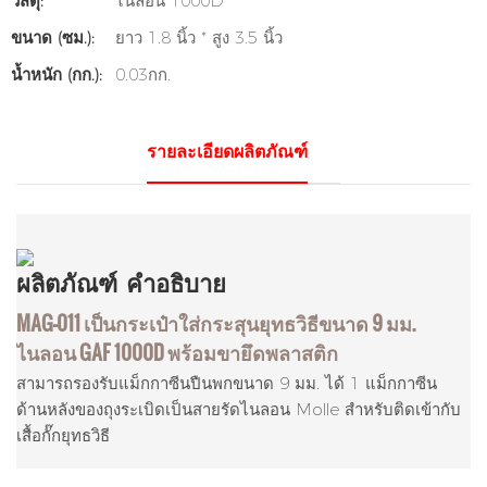
วัสดุ:
ไนลอน 1000D
ขนาด (ซม.):
ยาว 1.8 นิ้ว * สูง 3.5 นิ้ว
น้ำหนัก (กก.):
0.03กก.
รายละเอียดผลิตภัณฑ์
ผลิตภัณฑ์
คำอธิบาย
MAG-011 เป็นกระเป๋าใส่กระสุนยุทธวิธีขนาด 9 มม.
ไนลอน GAF 1000D พร้อมขายึดพลาสติก
สามารถรองรับแม็กกาซีนปืนพกขนาด 9 มม. ได้ 1 แม็กกาซีน
ด้านหลังของถุงระเบิดเป็นสายรัดไนลอน Molle สำหรับติดเข้ากับ
เสื้อกั๊กยุทธวิธี