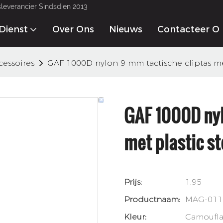
gsleverancier Sindsdien 2013
Dienst
Over Ons
Nieuws
Contacteer O
cessoires
GAF 1000D nylon 9 mm tactische cliptas me
GAF 1000D nyl
met plastic s
Prijs:
1.95
Productnaam:
MAG-011
Kleur:
Camoufl