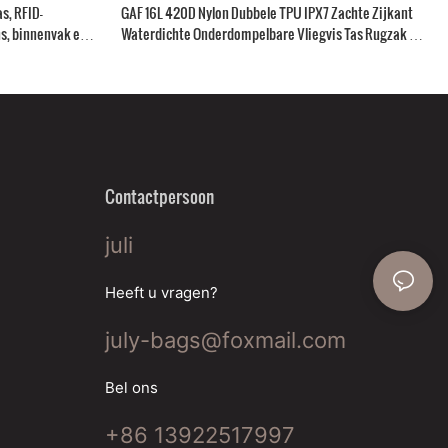
s, RFID-
GAF 16L 420D Nylon Dubbele TPU IPX7 Zachte Zijkant
ns, binnenvak en
Waterdichte Onderdompelbare Vliegvis Tas Rugzak met
Hengelhouder
Contactpersoon
juli
Heeft u vragen?
july-bags@foxmail.com
Bel ons
+86 13922517997