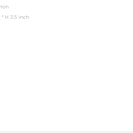
ylon
 * H 3,5 inch