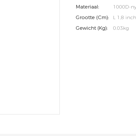
Materiaal:
1000D-n
Grootte (cm):
L 1,8 inch
Gewicht (kg):
0.03kg