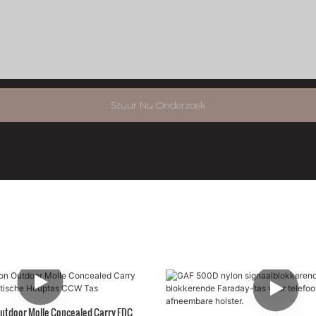
Stuur Nu Onderzoek
utdoor Molle Concealed Carry EDC