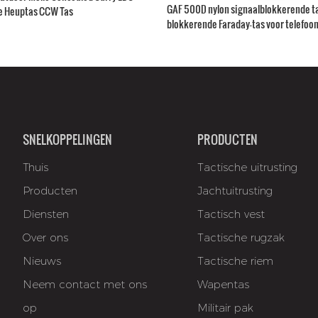
GAF 500D nylon signaalblokkerende ta
e Heuptas CCW Tas
blokkerende Faraday-tas voor telefoo
afneembare holster.
SNELKOPPELINGEN
PRODUCTEN
Thuis
Tactische uitrusting
Producten
Jachtuitrusting
Diensten
Tactisch vest
Over ons
Tactische rugzak
Nieuws
Tactische riem
Neem contact met ons
Wapentas
op
Militair pak