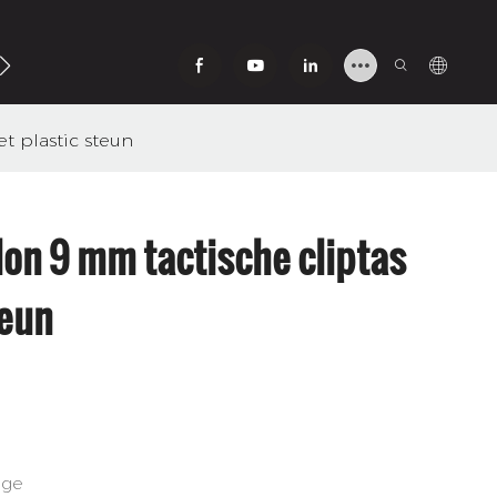
ns
t plastic steun
on 9 mm tactische cliptas
teun
age