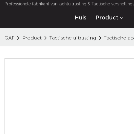
Professionele fabrikant van jachtuitrusting & Tactische versnellin
Huis
Product
GAF
Product
Tactische uitrusting
Tactische ac