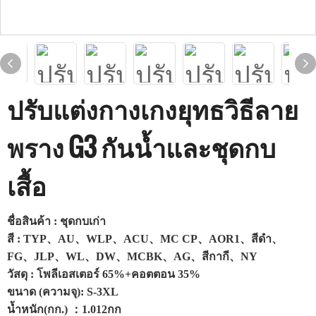
ปรับแต่งกางเกงยุทธวิธีลาย
พราง G3 กันน้ำและชุดกบ
เสื้อ
ชื่อสินค้า : ชุดกบเก่า
สี : TYP、AU、WLP、ACU、MC CP、AOR1、สีดำ、
FG、JLP、WL、DW、MCBK、AG、สีกากี、NY
วัสดุ : โพลีเอสเตอร์ 65%+คอตตอน 35%
ขนาด (ความจุ): S-3XL
น้ำหนัก(กก.) ：1.012กก