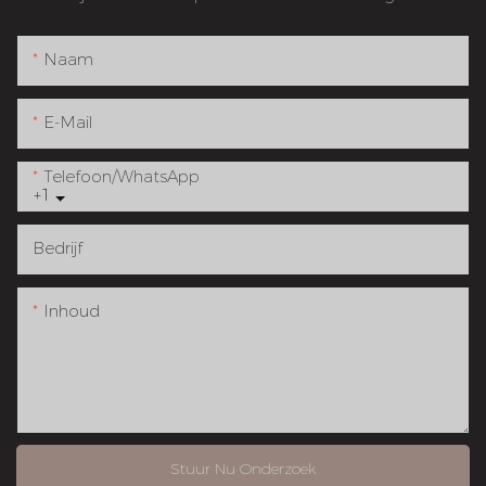
Naam
E-Mail
Telefoon/WhatsApp
+1
Bedrijf
Inhoud
Stuur Nu Onderzoek