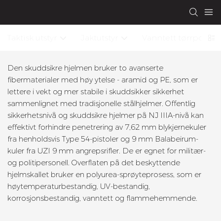
Taktisk utstyr
Jaktutstyr
Vanntett tørrpose
Den skuddsikre hjelmen bruker to avanserte
fibermaterialer med høy ytelse - aramid og PE, som er
lettere i vekt og mer stabile i skuddsikker sikkerhet
sammenlignet med tradisjonelle stålhjelmer. Offentlig
sikkerhetsnivå og skuddsikre hjelmer på NJ IIIA-nivå kan
effektivt forhindre penetrering av 7,62 mm blykjernekuler
fra henholdsvis Type 54-pistoler og 9 mm Balabeirum-
kuler fra UZI 9 mm angrepsrifler. De er egnet for militær-
og politipersonell. Overflaten på det beskyttende
hjelmskallet bruker en polyurea-sprøyteprosess, som er
høytemperaturbestandig, UV-bestandig,
korrosjonsbestandig, vanntett og flammehemmende.