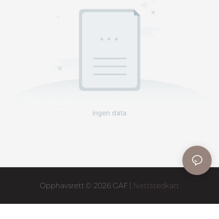
ingen data
Opphavsrett © 2026 GAF |
Nettstedkart