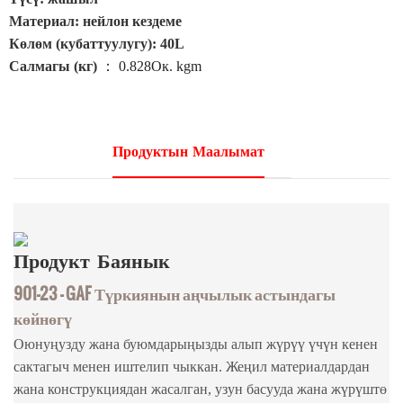
Материал: нейлон кездеме
Көлөм (кубаттуулугу): 40L
Салмагы (кг)
：
0.828Ок. kgm
Продуктын Маалымат
Продукт
Баянык
901-23 - GAF Түркиянын аңчылык астындагы
көйнөгү
Оюнуңузду жана буюмдарыңызды алып жүрүү үчүн кенен
сактагыч менен иштелип чыккан. Жеңил материалдардан
жана конструкциядан жасалган, узун басууда жана жүрүштө