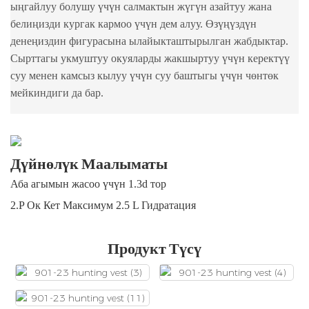
ыңгайлуу болушу үчүн салмактын жүгүн азайтуу жана
белиңизди кургак кармоо үчүн дем алуу. Өзүңүздүн
денеңиздин фигурасына ылайыкташтырылган жабдыктар.
Сырттагы укмуштуу окуяларды жакшыртуу үчүн керектүү
суу менен камсыз кылуу үчүн суу баштыгы үчүн чөнтөк
мейкиндиги да бар.
Дүйнөлүк Маалыматы
Аба агымын жасоо үчүн 1.3d тор
2.P
Ок Кет Максимум 2.5
L
Гидратация
Продукт Түсү