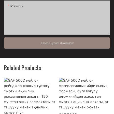
Мазмун
Азыр Сурап Жөнөтүү
Related Products