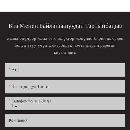
Биз Менен Байланышуудан Тартынбаңыз
Жаңы өнүмдөр жана өзгөчөлүктөр жөнүндө биринчилерден
болуп угуу үчүн электрондук почтаңыздын дарегин
киргизиңиз.
Аты
Электрондук Почта
Телефон/whatsApp
+1
Компания