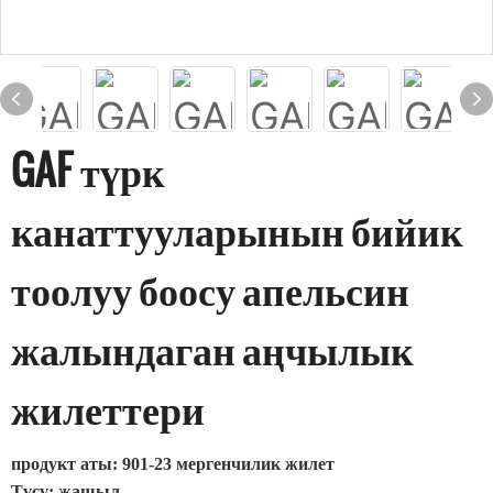
GAF түрк
канаттууларынын бийик
тоолуу боосу апельсин
жалындаган аңчылык
жилеттери
продукт аты: 901-23 мергенчилик жилет
Түсү: жашыл