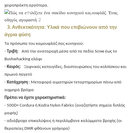
χειροπράκτη αργότερα.
3. Ανθεκτικότητα: Υλικά που επιβιώνουν από την
άγρια φύση
Τα πρόσωπα του καμουφλάζ σας κυνηγιού:
-
Τριβή:
Από την αναταραχή μέσα από τα πεδία Scree έως το
Bushwhacking ελάφι
-
Καιρός:
Ξαφνικές καταιγίδες, διασταυρώσεις του κολπίσκου και
πρωινό παγετό
-
Κατάχρηση
: Μεταφορά αιματηρών τεταρτημορίων πάνω από
αιχμηρά βράχια
Πρέπει να έχετε χαρακτηριστικά:
- 500D+ Cordura ή Kodra Nylon Fabrics (αναζητήστε σημεία διπλής
ραφής)
- αδιάβροχα επικαλύψεις ή περιλάμβανε καλύμματα βροχής (οι
θεραπείες DWR φθάνουν γρήγορα)