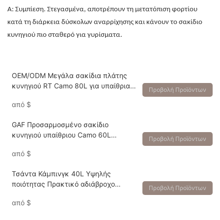
Α: Συμπίεση. Στεγασμένα, αποτρέπουν τη μετατόπιση φορτίου
κατά τη διάρκεια δύσκολων αναρρίχησης και κάνουν το σακίδιο
κυνηγιού πιο σταθερό για γυρίσματα.
OEM/ODM Μεγάλα σακίδια πλάτης
κυνηγιού RT Camo 80L για υπαίθρια
Προβολή Προϊόντων
κατασκήνωση μεγάλων θηραμάτων
από
$
GAF Προσαρμοσμένο σακίδιο
κυνηγιού υπαίθριου Camo 60L
Προβολή Προϊόντων
μεγάλης χωρητικότητας
από
$
Τσάντα Κάμπινγκ 40L Υψηλής
ποιότητας Πρακτικό αδιάβροχο
Προβολή Προϊόντων
κυνηγετικό σακίδιο πεζοπορίας
από
$