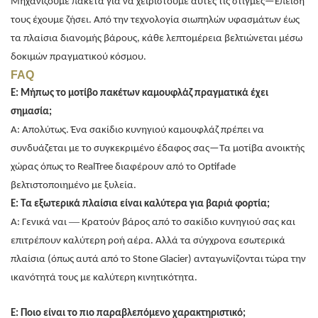
Μηχανίζουμε πακέτα για να χειριστούμε αυτές τις στιγμές—Επειδή
τους έχουμε ζήσει. Από την τεχνολογία σιωπηλών υφασμάτων έως
τα πλαίσια διανομής βάρους, κάθε λεπτομέρεια βελτιώνεται μέσω
δοκιμών πραγματικού κόσμου.
FAQ
Ε: Μήπως το μοτίβο πακέτων καμουφλάζ πραγματικά έχει
σημασία;
Α: Απολύτως. Ένα σακίδιο κυνηγιού καμουφλάζ πρέπει να
συνδυάζεται με το συγκεκριμένο έδαφος σας—Τα μοτίβα ανοικτής
χώρας όπως το RealTree διαφέρουν από το Optifade
βελτιστοποιημένο με ξυλεία.
Ε: Τα εξωτερικά πλαίσια είναι καλύτερα για βαριά φορτία;
—
Α: Γενικά ναι
Κρατούν βάρος από το σακίδιο κυνηγιού σας και
επιτρέπουν καλύτερη ροή αέρα. Αλλά τα σύγχρονα εσωτερικά
πλαίσια (όπως αυτά από το Stone Glacier) ανταγωνίζονται τώρα την
ικανότητά τους με καλύτερη κινητικότητα.
Ε: Ποιο είναι το πιο παραβλεπόμενο χαρακτηριστικό;