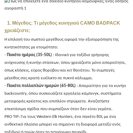
1. Μέγεθος:
Τι μέγεθος κυνηγιού CAMO BADPACK
χρειάζεστε;
Η επιλογή του σωστού μεγέθους αφορά την εξισορρόπηση της
κινητικότητας με ετοιμότητα:
-
Πακέτα ημέρας (35-50L)
: Ιδανικό για ταξίδια γρήγορης
ανίχνευσης ή κυνήγι στάσεων, όπου χρειάζεστε μόνο απαραίτητα,
όπως κλήσεις, εύρος θορύβου και κιτ θανάτου. Το συμπαγές
μέγεθος σας κρατά ευέλικτο σε πυκνό κάλυμμα.
-
Πακέτα πολλαπλών ημερών (65-80L)
: Απαραίτητο για τα κυνήγι
backcountry, όπου συσκευάζετε εργαλεία κάμπινγκ, συστήματα
μεταφοράς κρέατος και επιπλέον στρώματα. Αναζητήστε
επεκτάσιμα σχέδια που συμπιέζουν όταν δεν είναι γεμάτα.
PRO TIP: Για τους Western Elk Hunters, ένα πακέτο 80L με ένα
ανθεκτικό πλαίσιο μπορεί να σημαίνει τη διαφορά μεταξύ ενός
ταξιδιού ή τριών όταν το τετράγωνο παιχνίδι.