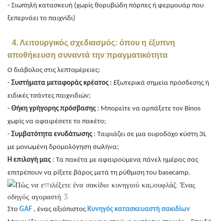
- Σιωπηλή κατασκευή (χωρίς θορυβώδη πόρπες ή φερμουάρ που
ξεπερνάει το παιχνίδι)
4. Λειτουργικός σχεδιασμός: όπου η έξυπνη
αποθήκευση συναντά την πραγματικότητα
Ο διάβολος στις λεπτομέρειες:
-
Συστήματα μεταφοράς κρέατος
: Εξωτερικά σημεία πρόσδεσης ή
ειδικές τσάντες παιχνιδιών;
-
Θήκη γρήγορης πρόσβασης
: Μπορείτε να αρπάξετε τον Binos
χωρίς να αφαιρέσετε το πακέτο;
-
Συμβατότητα ενυδάτωσης
: Ταιριάζει σε μια ουροδόχο κύστη 3L
με μονωμένη δρομολόγηση σωλήνα;
Η επιλογή μας
: Τα πακέτα με αφαιρούμενα πάνελ ημέρας σας
επιτρέπουν να ρίξετε βάρος μετά τη ρύθμιση του basecamp.
Στο
GAF
, ένας αξιόπιστος
Κυνηγός κατασκευαστή σακιδίων