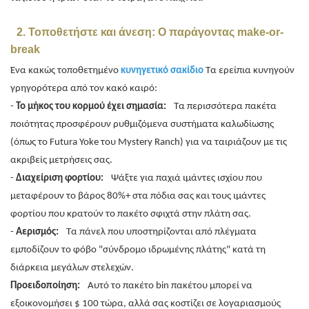
2. Τοποθετήστε και άνεση: Ο παράγοντας make-or-
break
Ένα κακώς τοποθετημένο
κυνηγετικό σακίδιο
Τα ερείπια κυνηγούν
γρηγορότερα από τον κακό καιρό:
-
Το μήκος του κορμού έχει σημασία:
Τα περισσότερα πακέτα
ποιότητας προσφέρουν ρυθμιζόμενα συστήματα καλωδίωσης
(όπως το Futura Yoke του Mystery Ranch) για να ταιριάζουν με τις
ακριβείς μετρήσεις σας.
-
Διαχείριση φορτίου:
Ψάξτε για παχιά ιμάντες ισχίου που
μεταφέρουν το βάρος 80%+ στα πόδια σας και τους ιμάντες
φορτίου που κρατούν το πακέτο σφιχτά στην πλάτη σας.
-
Αερισμός:
Τα πάνελ που υποστηρίζονται από πλέγματα
εμποδίζουν το φόβο "σύνδρομο ιδρωμένης πλάτης" κατά τη
διάρκεια μεγάλων στελεχών.
Προειδοποίηση:
Αυτό το πακέτο bin πακέτου μπορεί να
εξοικονομήσει $ 100 τώρα, αλλά σας κοστίζει σε λογαριασμούς