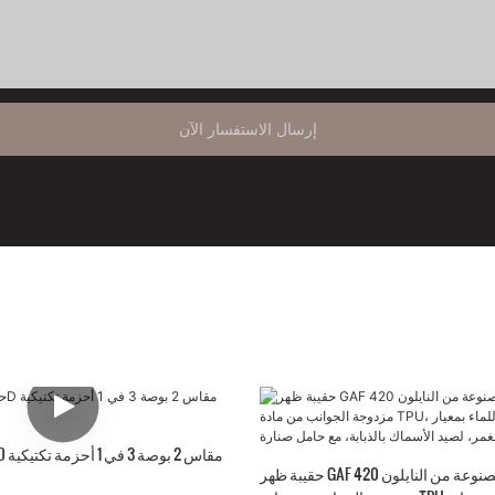
إرسال الاستفسار الآن
حقيبة ظهر GAF سعة 16 لترًا مصنوعة من النايلون 420D،