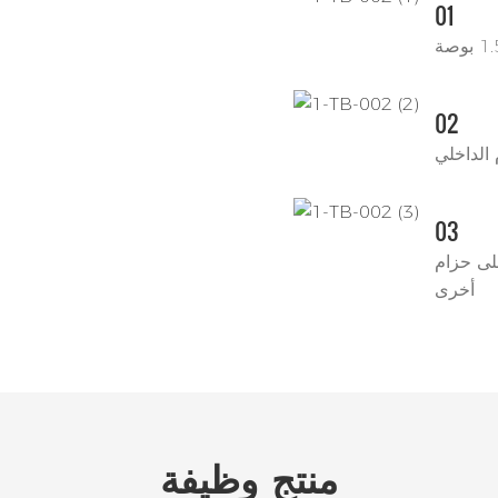
01
02
الداخلي
03
ليزر لربط معدات
أخرى
منتج
وظيفة