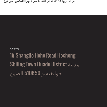
ثلاثي النقاط من ديورا فليكس، من نوع GAF 2 في 1، مزود
بشريط فيلكرو.
يضيف:
1# Shangjie Hehe Road Hecheng
Shiling Town Huadu District مدينة
قوانغتشو 510850 الصين