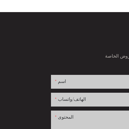
اسم
الهاتف/واتساب
المحتوى