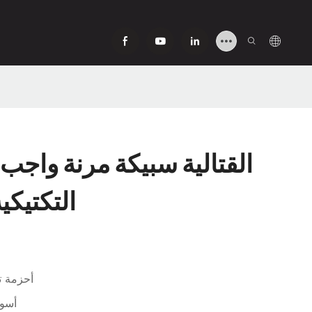
القتالية سبيكة مرنة واجب 
التكتيكي
TB-002 أحزم
أسود