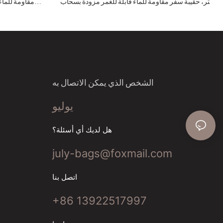
لتر، حقيبة سفر مقاومة للماء قابلة للغمر مزودة بسحاب
محكم الإغلاق بمعيار IPX7 للصيد وصيد الأسماك
IPX7، قابلة للغمر، ل
الشخص الذي يمكن الاتصال به
يوليو
هل لديك أي أسئلة؟
july-bags@foxmail.com
اتصل بنا
+86 13922517997