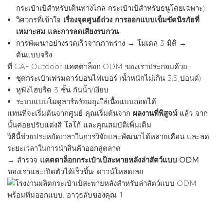
กระเป๋าเป้สำหรับเดินทางไกล กระเป๋าเป้สำหรับธนูโดยเฉพาะ)
วิศวกรที่เข้าใจ
เรื่องจุดศูนย์ถ่วง การออกแบบเข็มขัดนิรภัยที่
เหมาะสม และการลดเสียงรบกวน
การพัฒนาอย่างรวดเร็วจากภาพร่าง → โมเดล 3 มิติ →
ต้นแบบจริง
ที่ GAF Outdoor แคตตาล็อก ODM ของเราประกอบด้วย:
ชุดกระเป๋าเฟรมคาร์บอนไฟเบอร์ (น้ำหนักไม่เกิน 3.5 ปอนด์)
หูฟังไฮบริด 3 ชั้น กันน้ำ/เงียบ
ระบบแบบโมดูลาร์พร้อมถุงใส่เนื้อแบบถอดได้
แทนที่จะเริ่มต้นจากศูนย์ คุณเริ่มต้นจาก
ผลงานที่พิสูจน์
แล้ว จาก
นั้นค่อยปรับแต่งสี โลโก้ และคุณสมบัติเพิ่มเติม
วิธีนี้ช่วยประหยัดเวลาในการวิจัยและพัฒนาได้หลายเดือน และลด
ระยะเวลาในการนำสินค้าออกสู่ตลาด
→ สำรวจ
แคตตาล็อกกระเป๋าเป้สะพายหลังล่าสัตว์แบบ ODM
ของเราและเปิดตัวได้เร็วขึ้น:
ดาวน์โหลดเลย