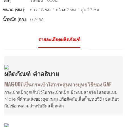
วัสดุ:
ไนลอน 1000D
ขนาด (ซม.):
ยาว 18 ซม. * กว้าง 2 ซม. * สูง 27 ซม
น้ำหนัก (กก.):
0.24กก.
รายละเอียดผลิตภัณฑ์
ผลิตภัณฑ์
คำอธิบาย
MAG-007 เป็นกระเป๋าใส่กระสุนทางยุทธวิธีของ GAF
กระเป๋าแม็กถูกเก็บไว้ในกระเป๋าแม็ก มีระบบสายรัดไนลอนแบบ
Molle ที่ด้านหลังของถุงกระสุนเพื่อติดกับเสื้อกั๊กยุทธวิธี เช่นเดียว
กับเชือกหลวมสำหรับยึดแม็กหลัก