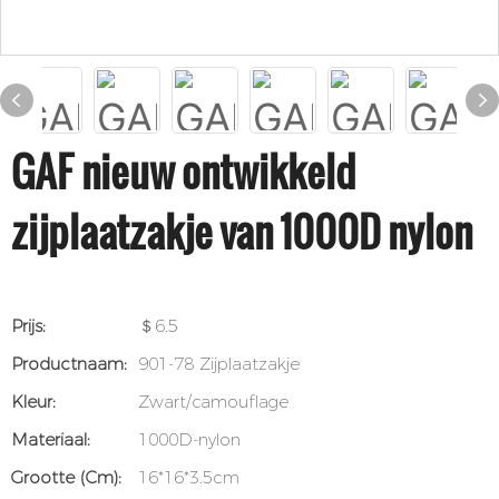
GAF nieuw ontwikkeld
zijplaatzakje van 1000D nylon
Prijs:
＄6.5
Productnaam:
901-78 Zijplaatzakje
Kleur:
Zwart/camouflage
Materiaal:
1000D-nylon
Grootte (cm):
16*16*3.5cm