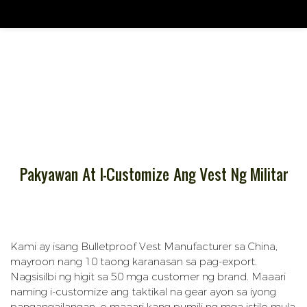
Pakyawan At I-Customize Ang Vest Ng Militar
Kami ay isang Bulletproof Vest Manufacturer sa China,
mayroon nang 10 taong karanasan sa pag-export.
Nagsisilbi ng higit sa 50 mga customer ng brand. Maaari
naming i-customize ang taktikal na gear ayon sa iyong
pangangailangan, o maaari kang pumili ng mga istilo mula