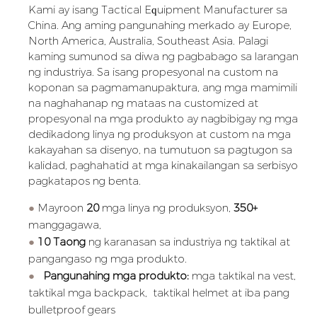
Kami ay isang Tactical Equipment Manufacturer sa
China. Ang aming pangunahing merkado ay Europe,
North America, Australia, Southeast Asia. Palagi
kaming sumunod sa diwa ng pagbabago sa larangan
ng industriya. Sa isang propesyonal na custom na
koponan sa pagmamanupaktura, ang mga mamimili
na naghahanap ng mataas na customized at
propesyonal na mga produkto ay nagbibigay ng mga
dedikadong linya ng produksyon at custom na mga
kakayahan sa disenyo, na tumutuon sa pagtugon sa
kalidad, paghahatid at mga kinakailangan sa serbisyo
pagkatapos ng benta.
●
Mayroon
20
mga linya ng produksyon,
350+
manggagawa,
●
10 Taong
ng karanasan sa industriya ng taktikal at
pangangaso ng mga produkto.
●
Pangunahing mga produkto:
mga taktikal na vest,
taktikal
mga backpack,
taktikal
helmet at iba pang
bulletproof gears