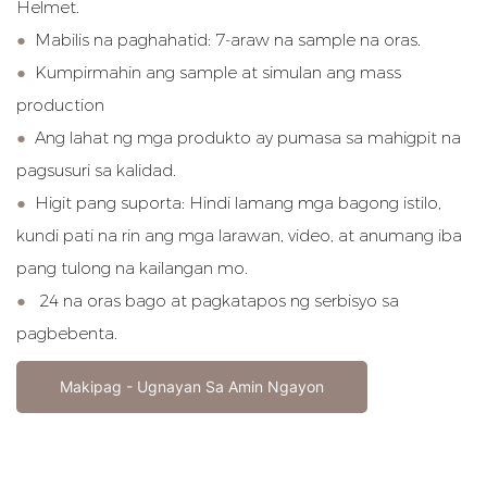
Helmet.
●
Mabilis na paghahatid: 7-araw na sample na oras.
●
Kumpirmahin ang sample at simulan ang mass
production
●
Ang lahat ng mga produkto ay pumasa sa mahigpit na
pagsusuri sa kalidad.
●
Higit pang suporta: Hindi lamang mga bagong istilo,
kundi pati na rin ang mga larawan, video, at anumang iba
pang tulong na kailangan mo.
●
24 na oras bago at pagkatapos ng serbisyo sa
pagbebenta.
Makipag - Ugnayan Sa Amin Ngayon