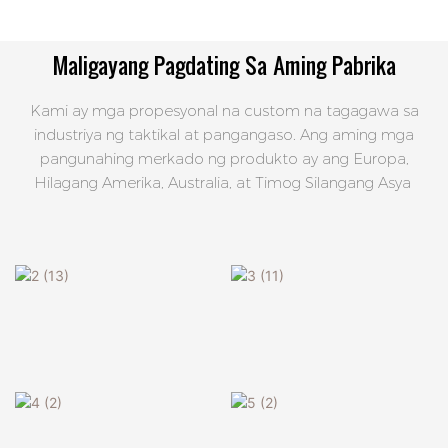
Maligayang Pagdating Sa Aming Pabrika
Kami ay mga propesyonal na custom na tagagawa sa
industriya ng taktikal at pangangaso. Ang aming mga
pangunahing merkado ng produkto ay ang Europa,
Hilagang Amerika, Australia, at Timog Silangang Asya