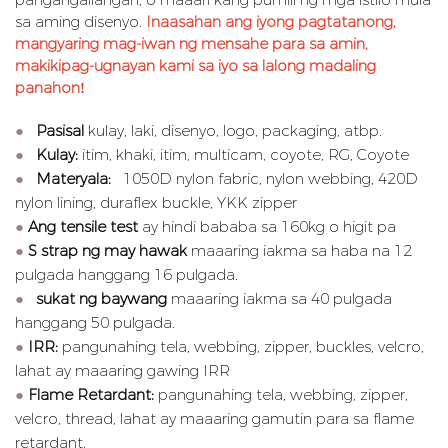
sa aming disenyo.
Inaasahan ang iyong pagtatanong,
mangyaring mag-iwan ng mensahe para sa amin,
makikipag-ugnayan kami sa iyo sa lalong madaling
panahon!
●
Pasisal
kulay, laki, disenyo, logo, packaging, atbp.
●
Kulay:
itim, khaki, itim, multicam, coyote, RG, Coyote
●
Materyala:
1050D nylon fabric, nylon webbing, 420D
nylon lining, duraflex buckle, YKK zipper
●
Ang tensile test
ay hindi bababa sa 160kg o higit pa
●
S
strap ng may hawak
maaaring iakma sa haba na 12
pulgada hanggang 16 pulgada.
●
sukat ng baywang
maaaring iakma sa 40 pulgada
hanggang 50 pulgada.
●
IRR:
pangunahing tela, webbing, zipper, buckles, velcro,
lahat ay maaaring gawing IRR
●
Flame Retardant:
pangunahing tela, webbing, zipper,
velcro, thread, lahat ay maaaring gamutin para sa flame
retardant.