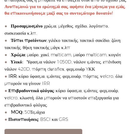
Ανυπομονώ για το ερώτημά σας, αφήστε ένα μήνυμα για εμάς,
θα επικοινωνήσουμε μαζί σας το συντομότερο δυνατόν!
●
Προσαρμοσμένο
χρώμα, μέγεθος, σχέδιο, λογότυπο,
συσκευασία κ.λπ.
●
Τύποι προϊόντων:
γιλέκο τακτικής, τακτικό σακίδιο, ζώνη
τακτικής, θήκη τακτικής μάγκ κ.λπ
●
Χρώμα:
μαύρο, χακί, multicam, μαύρο multicam, κογιότ
●
Υλικό:
Ύφασμα νάιλον 1050D, νάιλον ιμάντες, επένδυση
νάιλον 420D, πόρπη duraflex, φερμουάρ YKK
●
IRR:
κύριο ύφασμα, ιμάντες, φερμουάρ, πόρπες, velcro, όλα
μπορούν να γίνουν IRR
●
Επιβραδυντικά φλόγας:
κύριο ύφασμα, ιμάντες, φερμουάρ,
velcro, κλωστή, όλα μπορούν να υποστούν επεξεργασία για
επιβραδυντικό φλόγας.
●
MOQ:
50Τεμάχια
●
Πιστοποιήσεις:
BSCI και GRS